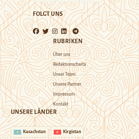
FOLGT UNS
RUBRIKEN
Über uns
Redaktionscharta
Unser Team
Unsere Partner
Impressum
Kontakt
UNSERE LÄNDER
Kasachstan
Kirgistan