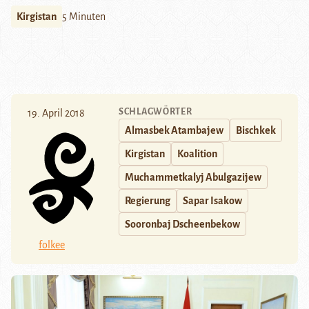
Kirgistan
5 Minuten
SCHLAGWÖRTER
19. April 2018
Almasbek Atambajew
Bischkek
Kirgistan
Koalition
Muchammetkalyj Abulgazijew
Regierung
Sapar Isakow
Sooronbaj Dscheenbekow
folkee