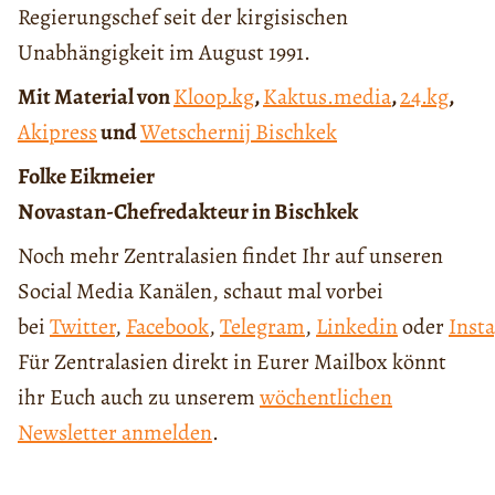
Regierungschef seit der kirgisischen
Unabhängigkeit im August 1991.
Mit Material von
Kloop.kg
,
Kaktus.media
,
24.kg
,
Akipress
und
Wetschernij Bischkek
Folke Eikmeier
Novastan-Chefredakteur in Bischkek
Noch mehr Zentralasien findet Ihr auf unseren
Social Media Kanälen, schaut mal vorbei
bei
Twitter
,
Facebook
,
Telegram
,
Linkedin
oder
Inst
Für Zentralasien direkt in Eurer Mailbox könnt
ihr Euch auch zu unserem
wöchentlichen
Newsletter anmelden
.