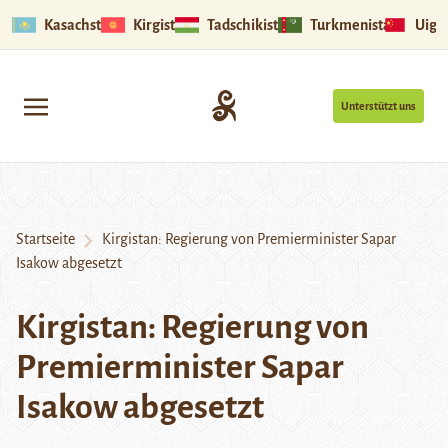
Kasachstan
Kirgistan
Tadschikistan
Turkmenistan
Uigu
Unterstützt uns
Startseite
Kirgistan: Regierung von Premierminister Sapar
Isakow abgesetzt
Kirgistan: Regierung von
Premierminister Sapar
Isakow abgesetzt