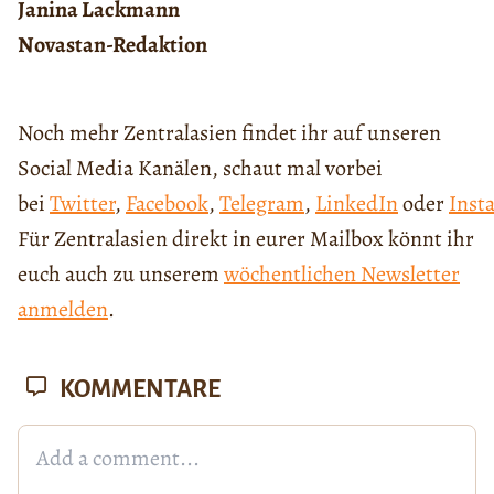
Janina Lackmann
Novastan-Redaktion
Noch mehr Zentralasien findet ihr auf unseren
Social Media Kanälen, schaut mal vorbei
bei
Twitter
,
Facebook
,
Telegram
,
LinkedIn
oder
Inst
Für Zentralasien direkt in eurer Mailbox könnt ihr
euch auch zu unserem
wöchentlichen Newsletter
anmelden
.
KOMMENTARE