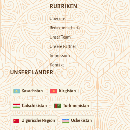
RUBRIKEN
Über uns
Redaktionscharta
Unser Team
Unsere Partner
Impressum
Kontakt
UNSERE LÄNDER
Kasachstan
Kirgistan
Tadschikistan
Turkmenistan
Uigurische Region
Usbekistan