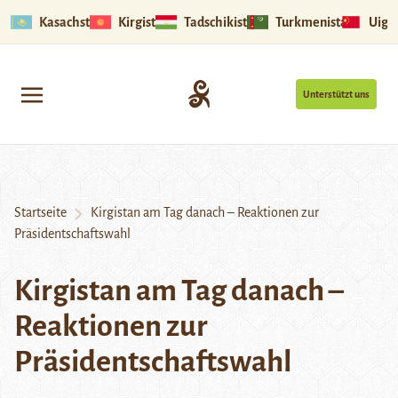
Kasachstan
Kirgistan
Tadschikistan
Turkmenistan
Uigu
Unterstützt uns
Startseite
Kirgistan am Tag danach – Reaktionen zur
Präsidentschaftswahl
Kirgistan am Tag danach –
Reaktionen zur
Präsidentschaftswahl