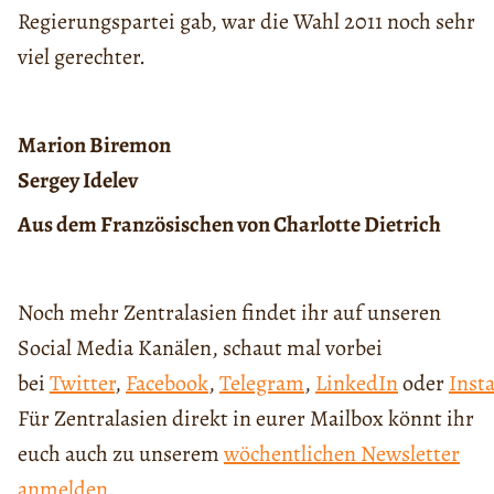
Regierungspartei gab, war die Wahl 2011 noch sehr
viel gerechter.
Marion Biremon
Sergey Idelev
Aus dem Französischen von Charlotte Dietrich
Noch mehr Zentralasien findet ihr auf unseren
Social Media Kanälen, schaut mal vorbei
bei
Twitter
,
Facebook
,
Telegram
,
LinkedIn
oder
Inst
Für Zentralasien direkt in eurer Mailbox könnt ihr
euch auch zu unserem
wöchentlichen Newsletter
anmelden
.