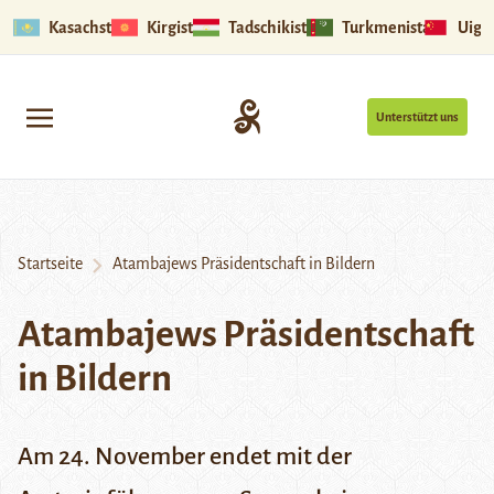
Kasachstan
Kirgistan
Tadschikistan
Turkmenistan
Uigu
Unterstützt uns
Startseite
Atambajews Präsidentschaft in Bildern
Atambajews Präsidentschaft
in Bildern
Am 24. November endet mit der