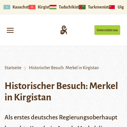
Kasachstan
Kirgistan
Tadschikistan
Turkmenistan
Uigu
Unterstützt uns
Startseite
Historischer Besuch: Merkel in Kirgistan
Historischer Besuch: Merkel
in Kirgistan
Als erstes deutsches Regierungsoberhaupt