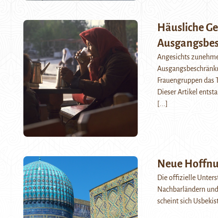
Häusliche Gew
Ausgangsbe
Angesichts zunehme
Ausgangsbeschränku
Frauengruppen das T
Dieser Artikel ents
[...]
Neue Hoffnu
Die offizielle Unter
Nachbarländern und 
scheint sich Usbekis