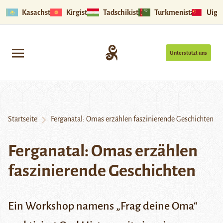
Kasachstan
Kirgistan
Tadschikistan
Turkmenistan
Uigu
Unterstützt uns
Startseite
Ferganatal: Omas erzählen faszinierende Geschichten
Ferganatal: Omas erzählen
faszinierende Geschichten
Ein Workshop namens „Frag deine Oma“