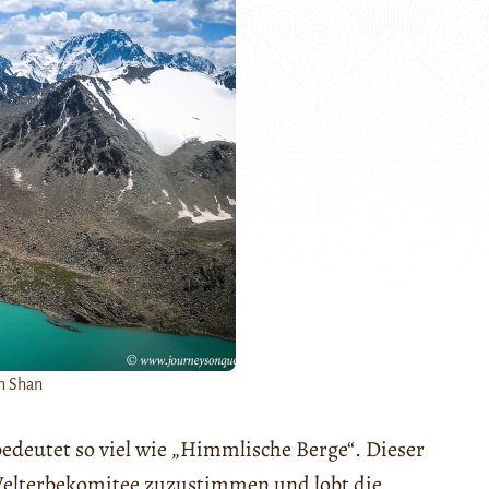
n Shan
eutet so viel wie „Himmlische Berge“. Dieser
elterbekomitee zuzustimmen und lobt die