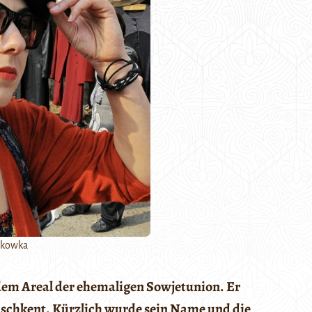
ikowka
dem Areal der ehemaligen Sowjetunion. Er
Taschkent. Kürzlich wurde sein Name und die