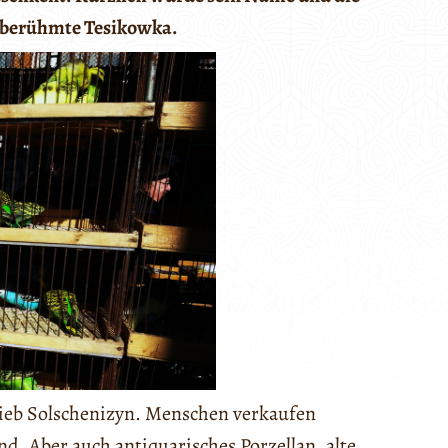
r berühmte Tesikowka.
hrieb Solschenizyn. Menschen verkaufen
d. Aber auch antiquarisches Porzellan, alte