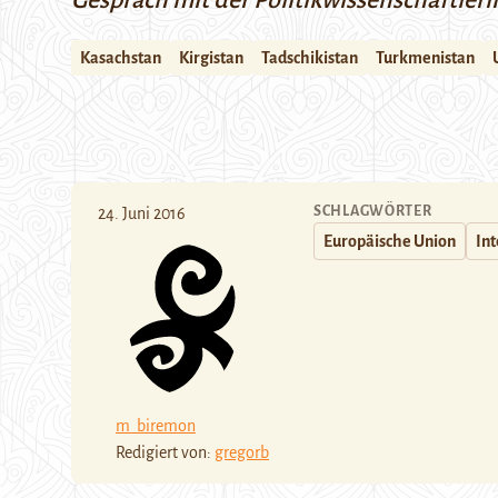
Gespräch mit der Politikwissenschaftlerin
Kasachstan
Kirgistan
Tadschikistan
Turkmenistan
SCHLAGWÖRTER
24. Juni 2016
Europäische Union
In
m_biremon
Redigiert von:
gregorb