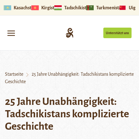
Kasachstan
Kirgistan
Tadschikistan
Turkmenistan
Uigu
Unterstützt uns
Startseite
25 Jahre Unabhängigkeit: Tadschikistans komplizierte
Geschichte
25 Jahre Unabhängigkeit:
Tadschikistans komplizierte
Geschichte