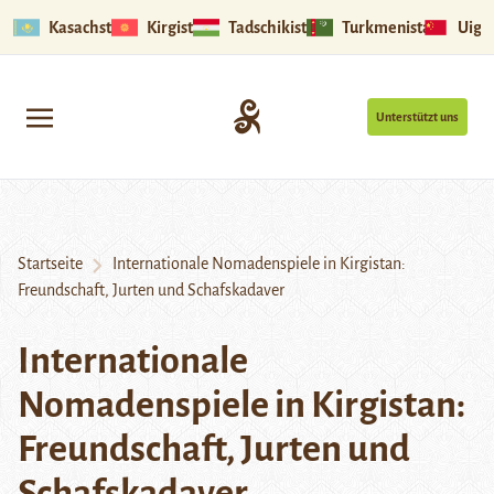
Kasachstan
Kirgistan
Tadschikistan
Turkmenistan
Uigu
Unterstützt uns
Startseite
Internationale Nomadenspiele in Kirgistan:
Freundschaft, Jurten und Schafskadaver
Internationale
Nomadenspiele in Kirgistan:
Freundschaft, Jurten und
Schafskadaver