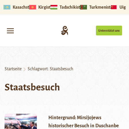
Kasachstan
Kirgistan
Tadschikistan
Turkmenistan
Uigu
Unterstützt uns
Startseite
Schlagwort:
Staatsbesuch
Staatsbesuch
Hintergrund: Mirsijojews
historischer Besuch in Duschanbe