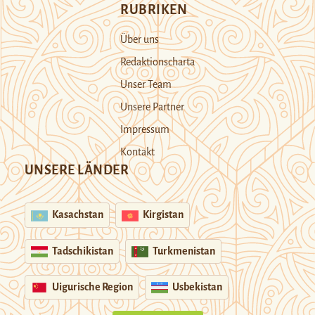
RUBRIKEN
Über uns
Redaktionscharta
Unser Team
Unsere Partner
Impressum
Kontakt
UNSERE LÄNDER
Kasachstan
Kirgistan
Tadschikistan
Turkmenistan
Uigurische Region
Usbekistan