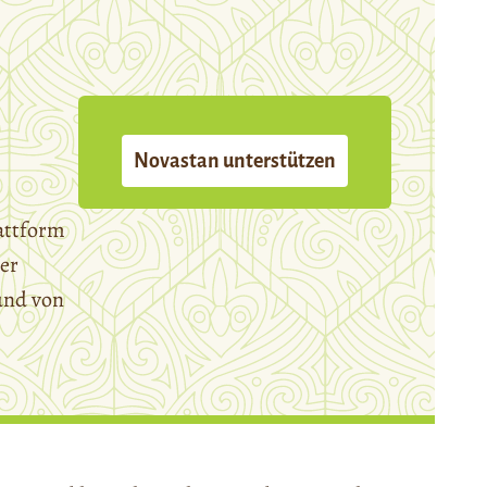
Novastan unterstützen
attform
er
und von