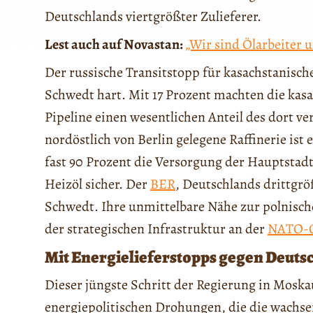
Deutschlands viertgrößter Zulieferer.
Lest auch auf Novastan:
„Wir sind Ölarbeiter 
Der russische Transitstopp für kasachstanische
Schwedt hart. Mit 17 Prozent machten die kas
Pipeline einen wesentlichen Anteil des dort ve
nordöstlich von Berlin gelegene Raffinerie ist 
fast 90 Prozent die Versorgung der Hauptstad
Heizöl sicher. Der
BER
, Deutschlands drittgrö
Schwedt. Ihre unmittelbare Nähe zur polnisch
der strategischen Infrastruktur an der
NATO-O
Mit Energielieferstopps gegen Deuts
Dieser jüngste Schritt der Regierung in Moskau
energiepolitischen Drohungen, die die wach