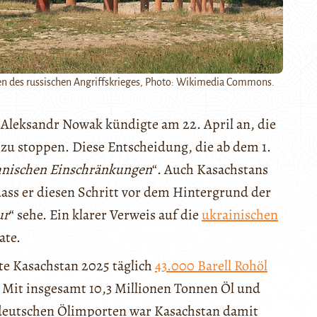
ten des russischen Angriffskrieges, Photo: Wikimedia Commons.
 Aleksandr Nowak kündigte am 22. April an, die
zu stoppen. Diese Entscheidung, die ab dem 1.
hnischen Einschränkungen
“. Auch Kasachstans
dass er diesen Schritt vor dem Hintergrund der
ur
“ sehe. Ein klarer Verweis auf die
ukrainischen
ate.
te Kasachstan 2025 täglich
43.000 Barell Rohöl
 Mit insgesamt 10,3 Millionen Tonnen Öl und
 deutschen Ölimporten war Kasachstan damit