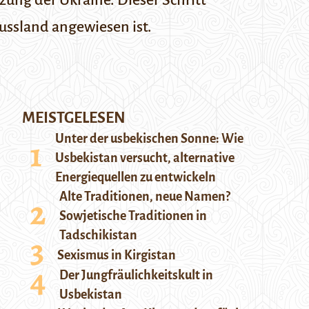
zung der Ukraine. Dieser Schritt
ussland angewiesen ist.
MEISTGELESEN
Unter der usbekischen Sonne: Wie
Usbekistan versucht, alternative
Energiequellen zu entwickeln
Alte Traditionen, neue Namen?
Sowjetische Traditionen in
Tadschikistan
Sexismus in Kirgistan
Der Jungfräulichkeitskult in
Usbekistan