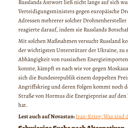
Russlands Antwort ließ nicht lange auf sich w
Verteidigungsministers gegen europäische Droh
Adressen mehrerer solcher Drohnenhersteller
reagierte darauf, indem sie Russlands Botschaf
Mit solchen Maßnahmen versucht Russland kon
der wichtigsten Unterstützer der Ukraine, zu
Abhängigkeit von russischen Energieimporten 
konnte, kämpft es nach wie vor gegen Moskaus 
sich die Bundesrepublik einem doppelten Prei
Angriffskrieg und deren Folgen kommt noch d
Straße von Hormus die Energiepreise auf den
hat.
Lest auch auf Novastan:
Iran-Krieg: Was sind d