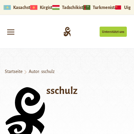
Kasachstan
Kirgistan
Tadschikistan
Turkmenistan
Uigu
Unterstützt uns
Startseite
Autor: sschulz
sschulz