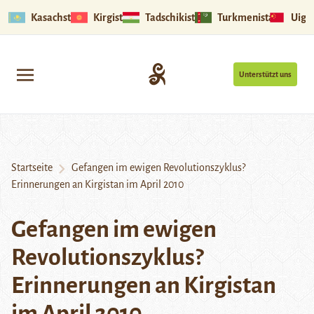
Kasachstan
Kirgistan
Tadschikistan
Turkmenistan
Uigu
Unterstützt uns
Startseite
Gefangen im ewigen Revolutionszyklus?
Erinnerungen an Kirgistan im April 2010
Gefangen im ewigen
Revolutionszyklus?
Erinnerungen an Kirgistan
im April 2010