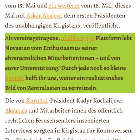
vom 15. Mai und
ein weiteres
vom 18. Mai, dieses
Mal mit
Askar Akajew
, dem ersten Präsidenten
des unabhängigen Kirgistans, veröffentlicht.
A
ls vereinsgetragene,
unabhängige
Plattform lebt
Novastan vom Enthusiasmus seiner
ehrenamtlichen Mitarbeiter:innen – und von
eurer Unterstützung! Durch jede noch so kleine
Spende
helft ihr uns, weiter ein realitätsnahes
Bild von Zentralasien zu vermitteln
.
Die von
Kurultai
-Präsident Kadyr Kochalijew,
Aksakals
und Mitarbeiter:innen des öffentlich-
rechtlichen Fernsehsenders inszenierten
Interviews sorgten in Kirgistan für Kontroversen.