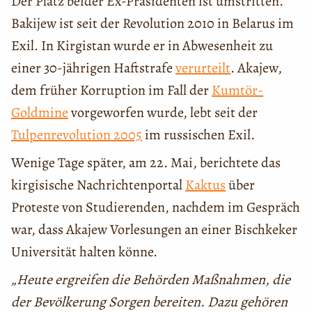
Der Platz beider Ex-Präsidenten ist umstritten.
Bakijew ist seit der Revolution 2010 in Belarus im
Exil. In Kirgistan wurde er in Abwesenheit zu
einer 30-jährigen Haftstrafe
verurteilt
. Akajew,
dem früher Korruption im Fall der
Kumtör-
Goldmine
vorgeworfen wurde, lebt seit der
Tulpenrevolution 2005
im russischen Exil.
Wenige Tage später, am 22. Mai, berichtete das
kirgisische Nachrichtenportal
Kaktus
über
Proteste von Studierenden, nachdem im Gespräch
war, dass Akajew Vorlesungen an einer Bischkeker
Universität halten könne.
„Heute ergreifen die Behörden Maßnahmen, die
der Bevölkerung Sorgen bereiten. Dazu gehören