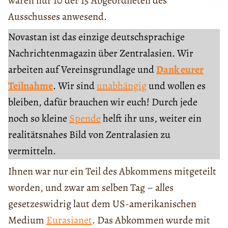
waren nur 10 der 15 Abgeordneten des
Ausschusses anwesend.
Novastan ist das einzige deutschsprachige
Nachrichtenmagazin über Zentralasien. Wir
arbeiten auf Vereinsgrundlage und
Dank eurer
Teilnahme
. Wir sind
unabhängig
und wollen es
bleiben, dafür brauchen wir euch! Durch jede
noch so kleine
Spende
helft ihr uns, weiter ein
realitätsnahes Bild von Zentralasien zu
vermitteln.
Ihnen war nur ein Teil des Abkommens mitgeteilt
worden, und zwar am selben Tag – alles
gesetzeswidrig laut dem US-amerikanischen
Medium
Eurasianet
. Das Abkommen wurde mit