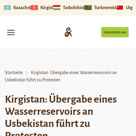
Kasachstan
Kirgistan
Tadschikistan
Turkmenistan
Uigu
Unterstützt uns
Startseite
Kirgistan: Übergabe eines Wasserreservoirs an
Usbekistan führt zu Protesten
Kirgistan: Übergabe eines
Wasserreservoirs an
Usbekistan führt zu
Protesten