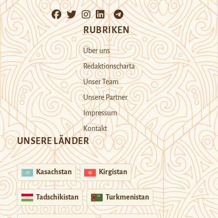
RUBRIKEN
Über uns
Redaktionscharta
Unser Team
Unsere Partner
Impressum
Kontakt
UNSERE LÄNDER
Kasachstan
Kirgistan
Tadschikistan
Turkmenistan