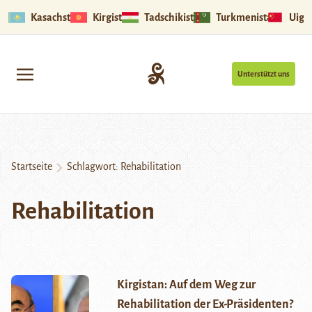
Kasachstan
Kirgistan
Tadschikistan
Turkmenistan
Uigu
Unterstützt uns
Startseite
Schlagwort:
Rehabilitation
Rehabilitation
Kirgistan: Auf dem Weg zur
Rehabilitation der Ex-Präsidenten?