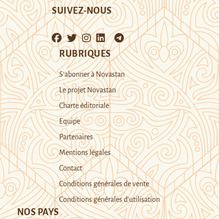
SUIVEZ-NOUS
RUBRIQUES
S’abonner à Novastan
Le projet Novastan
Charte éditoriale
Equipe
Partenaires
Mentions légales
Contact
Conditions générales de vente
Conditions générales d’utilisation
NOS PAYS