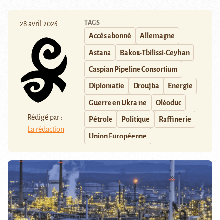
TAGS
28 avril 2026
Accès abonné
Allemagne
Astana
Bakou-Tbilissi-Ceyhan
Caspian Pipeline Consortium
Diplomatie
Droujba
Energie
Guerre en Ukraine
Oléoduc
Rédigé par :
Pétrole
Politique
Raffinerie
La rédaction
Union Européenne