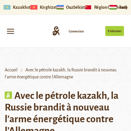
Kazakhstan
Kirghizstan
Ouzbékistan
Région Ouïghoure
Tadjik
S’abonner
Connexion
Accueil
Avec le pétrole kazakh, la Russie brandit à nouveau
l’arme énergétique contre l’Allemagne
Avec le pétrole kazakh, la
Russie brandit à nouveau
l’arme énergétique contre
l’Allemagne