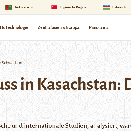
Turkmenistan
Uigurische Region
Usbekistan
 & Technologie
Zentralasien & Europa
Panorama
der Schwächung
ss in Kasachstan: D
ische und internationale Studien, analysiert, w