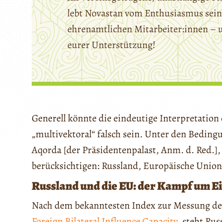
lebt Novastan vom Enthusiasmus sein
ehrenamtlichen Mitarbeiter:innen – 
eurer Unterstützung!
Generell könnte die eindeutige Interpretation
„multivektoral“ falsch sein. Unter den Bedin
Aqorda [der Präsidentenpalast, Anm. d. Red.],
berücksichtigen: Russland, Europäische Union
Russland und die EU: der Kampf um Ei
Nach dem bekanntesten Index zur Messung des 
Foreign Bilateral Influence Capacity
, steht Ru