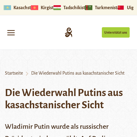
Kasachstan
Kirgistan
Tadschikistan
Turkmenistan
Uigu
Unterstützt uns
Startseite
Die Wiederwahl Putins aus kasachstanischer Sicht
Die Wiederwahl Putins aus
kasachstanischer Sicht
Wladimir Putin
wurde als russischer