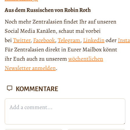
Aus dem Russischen von Robin Roth
Noch mehr Zentralasien findet Ihr auf unseren
Social Media Kanälen, schaut mal vorbei
bei
Twitter
,
Facebook
,
Telegram
,
Linkedin
oder
Inst
Für Zentralasien direkt in Eurer Mailbox könnt
ihr Euch auch zu unserem
wöchentlichen
Newsletter anmelden
.
KOMMENTARE