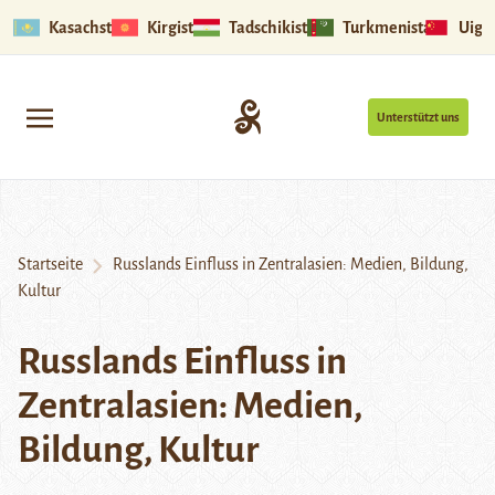
Kasachstan
Kirgistan
Tadschikistan
Turkmenistan
Uigu
Unterstützt uns
Startseite
Russlands Einfluss in Zentralasien: Medien, Bildung,
Kultur
Russlands Einfluss in
Zentralasien: Medien,
Bildung, Kultur