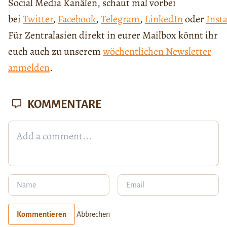
Social Media Kanälen, schaut mal vorbei
bei
Twitter
,
Facebook
,
Telegram
,
LinkedIn
oder
Inst
Für Zentralasien direkt in eurer Mailbox könnt ihr
euch auch zu unserem
wöchentlichen Newsletter
anmelden
.
KOMMENTARE
Kommentieren
Abbrechen