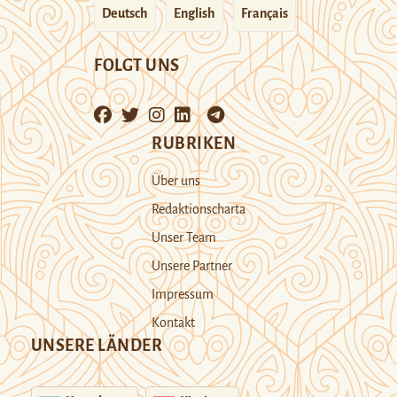
Deutsch
English
Français
FOLGT UNS
RUBRIKEN
Über uns
Redaktionscharta
Unser Team
Unsere Partner
Impressum
Kontakt
UNSERE LÄNDER