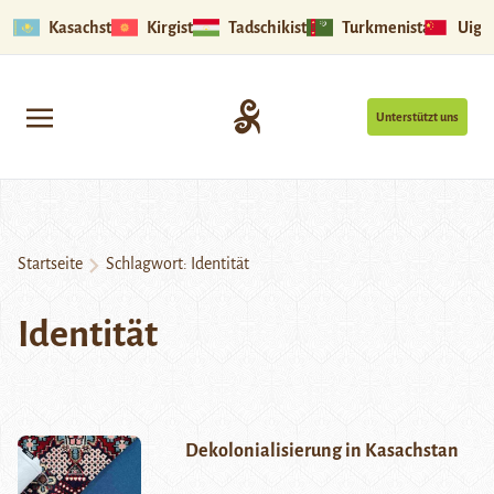
Kasachstan
Kirgistan
Tadschikistan
Turkmenistan
Uigu
Unterstützt uns
Startseite
Schlagwort:
Identität
Identität
Dekolonialisierung in Kasachstan