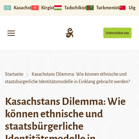
Kasachstan
Kirgistan
Tadschikistan
Turkmenistan
Uigu
Unterstützt uns
Startseite
Kasachstans Dilemma: Wie können ethnische und
staatsbürgerliche Identitätsmodelle in Einklang gebracht werden?
Kasachstans Dilemma: Wie
können ethnische und
staatsbürgerliche
Identitätsmodelle in