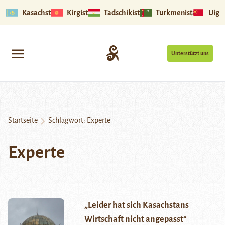
Kasachstan
Kirgistan
Tadschikistan
Turkmenistan
Uigu
Unterstützt uns
Startseite
Schlagwort:
Experte
Experte
„Leider hat sich Kasachstans
Wirtschaft nicht angepasst“