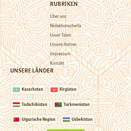
RUBRIKEN
Über uns
Redaktionscharta
Unser Team
Unsere Partner
Impressum
Kontakt
UNSERE LÄNDER
Kasachstan
Kirgistan
Tadschikistan
Turkmenistan
Uigurische Region
Usbekistan