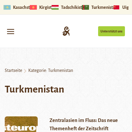
Kasachstan
Kirgistan
Tadschikistan
Turkmenistan
Uigu
Unterstützt uns
Startseite
Kategorie:
Turkmenistan
Turkmenistan
Zentralasien im Fluss: Das neue
Themenheft der Zeitschrift