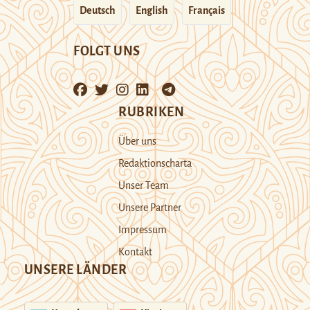
Deutsch
English
Français
FOLGT UNS
RUBRIKEN
Über uns
Redaktionscharta
Unser Team
Unsere Partner
Impressum
Kontakt
UNSERE LÄNDER