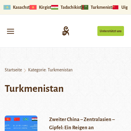
Kasachstan
Kirgistan
Tadschikistan
Turkmenistan
Uigu
Unterstützt uns
Startseite
Kategorie:
Turkmenistan
Turkmenistan
Zweiter China – Zentralasien –
Gipfel: Ein Reigen an