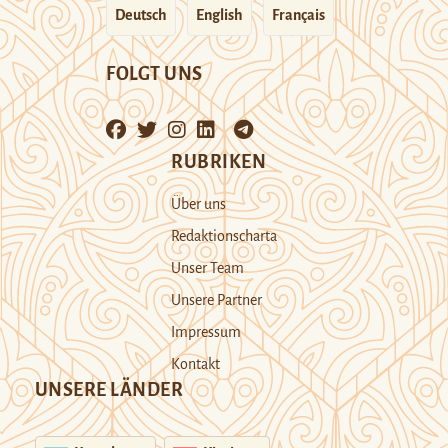
Deutsch
English
Français
FOLGT UNS
RUBRIKEN
Über uns
Redaktionscharta
Unser Team
Unsere Partner
Impressum
Kontakt
UNSERE LÄNDER