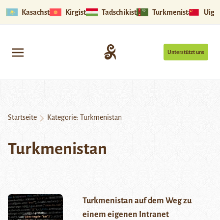
Kasachstan
Kirgistan
Tadschikistan
Turkmenistan
Uigu
Unterstützt uns
Startseite
Kategorie:
Turkmenistan
Turkmenistan
Turkmenistan auf dem Weg zu
einem eigenen Intranet