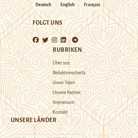
Deutsch
English
Français
FOLGT UNS
RUBRIKEN
Über uns
Redaktionscharta
Unser Team
Unsere Partner
Impressum
Kontakt
UNSERE LÄNDER