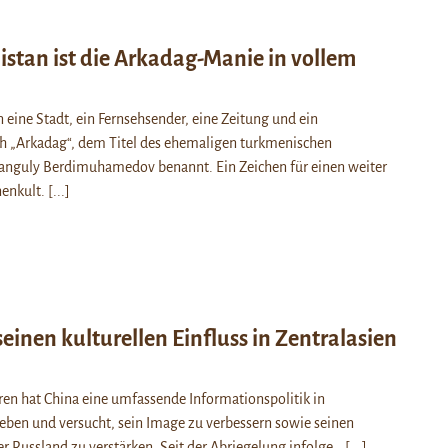
stan ist die Arkadag-Manie in vollem
ine Stadt, ein Fernsehsender, eine Zeitung und ein
ch „Arkadag“, dem Titel des ehemaligen turkmenischen
anguly Berdimuhamedov benannt. Ein Zeichen für einen weiter
nenkult.
[...]
einen kulturellen Einfluss in Zentralasien
hren hat China eine umfassende Informationspolitik in
ieben und versucht, sein Image zu verbessern sowie seinen
r Russland zu verstärken. Seit der Abriegelung infolge…
[...]