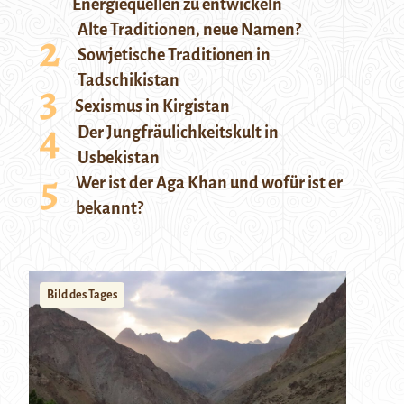
Energiequellen zu entwickeln
Alte Traditionen, neue Namen?
Sowjetische Traditionen in
Tadschikistan
Sexismus in Kirgistan
Der Jungfräulichkeitskult in
Usbekistan
Wer ist der Aga Khan und wofür ist er
bekannt?
Bild des Tages