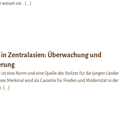
e weisen sie…
[...]
 in Zentralasien: Überwachung und
erung
t ist eine Norm und eine Quelle des Stolzes für die jungen Länder
eses Merkmal wird als Garantie für Frieden und Modernität in der
n.
[...]