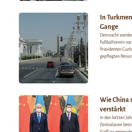
In Turkmeni
Gange
Demnächt werden e
Fußballverein na
Präsidenten Gurb
gepflegten Perso
Wie China s
verstärkt
In den letzten Ja
Zentralasien betr
Einfluss gegenübe