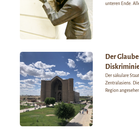
unteren Ende. All
Der Glaube
Diskrimini
Der säkulare Staa
Zentralasiens. Di
Region angesehe