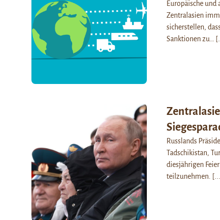
Europäische und a
Zentralasien imm
sicherstellen, das
Sanktionen zu…
[.
Zentralasi
Siegesparad
Russlands Präside
Tadschikistan, Tu
diesjährigen Feie
teilzunehmen.
[..