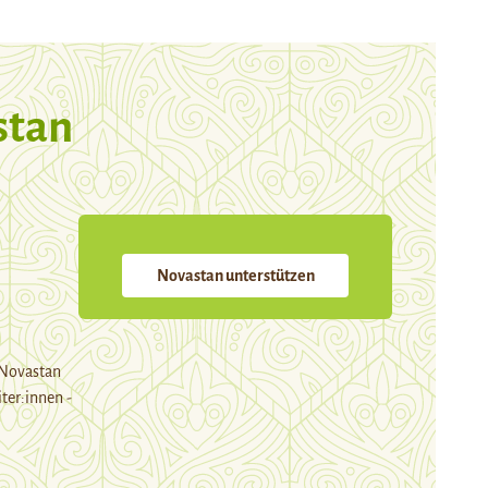
stan
Novastan unterstützen
 Novastan
ter:innen -