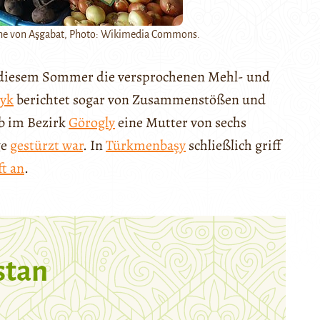
Nähe von Aşgabat, Photo: Wikimedia Commons.
 diesem Sommer die versprochenen Mehl- und
lyk
berichtet sogar von Zusammenstößen und
rb im Bezirk
Görogly
eine Mutter von sechs
ge
gestürzt war
. In
Türkmenbaşy
schließlich griff
t an
.
stan