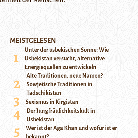
edenheit der Menschen.
MEISTGELESEN
Unter der usbekischen Sonne: Wie
Usbekistan versucht, alternative
Energiequellen zu entwickeln
Alte Traditionen, neue Namen?
Sowjetische Traditionen in
Tadschikistan
Sexismus in Kirgistan
Der Jungfräulichkeitskult in
Usbekistan
Wer ist der Aga Khan und wofür ist er
bekannt?