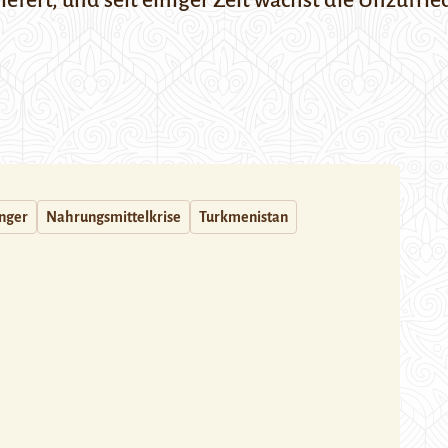
efert, und seit einiger Zeit wächst die Unzufri
nger
Nahrungsmittelkrise
Turkmenistan