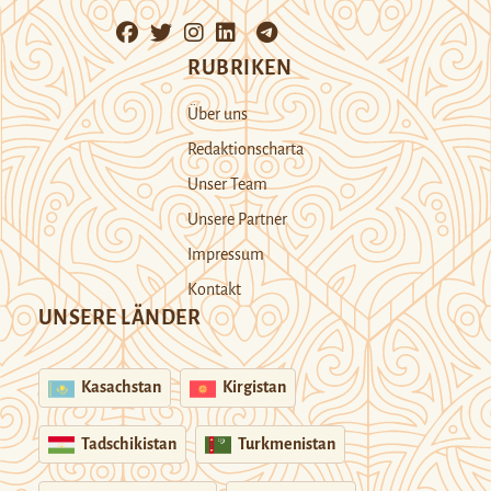
RUBRIKEN
Über uns
Redaktionscharta
Unser Team
Unsere Partner
Impressum
Kontakt
UNSERE LÄNDER
Kasachstan
Kirgistan
Tadschikistan
Turkmenistan