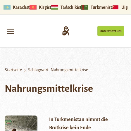
Kasachstan
Kirgistan
Tadschikistan
Turkmenistan
Uigu
Unterstützt uns
Startseite
Schlagwort:
Nahrungsmittelkrise
Nahrungsmittelkrise
In Turkmenistan nimmt die
Brotkrise kein Ende