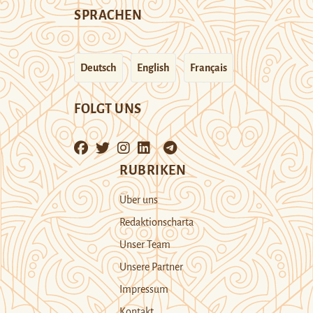
SPRACHEN
Deutsch
English
Français
FOLGT UNS
RUBRIKEN
Über uns
Redaktionscharta
Unser Team
Unsere Partner
Impressum
Kontakt