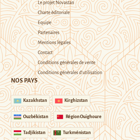
Le projet Novastan
Charte éditoriale
Equipe
Partenaires
Mentions légales
Contact
Conditions générales de vente
Conditions générales d’utilisation
NOS PAYS
Kazakhstan
Kirghizstan
Ouzbékistan
Région Ouïghoure
Tadjikistan
Turkménistan