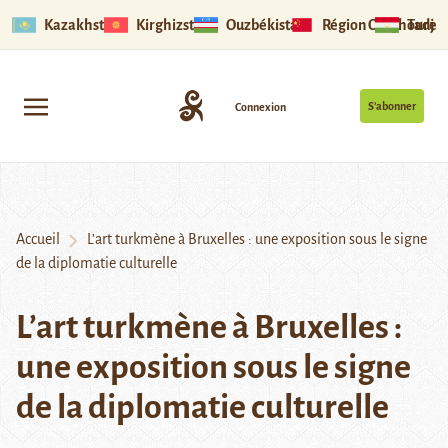
Kazakhstan
Kirghizstan
Ouzbékistan
Région Ouïghoure
Tadjik
S’abonner
Connexion
Accueil
L’art turkmène à Bruxelles : une exposition sous le signe
de la diplomatie culturelle
L’art turkmène à Bruxelles :
une exposition sous le signe
de la diplomatie culturelle