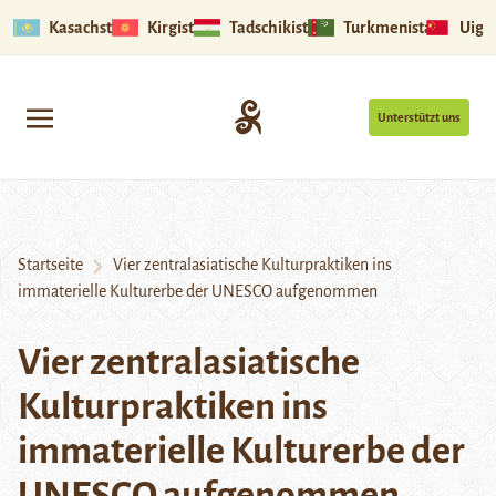
Kasachstan
Kirgistan
Tadschikistan
Turkmenistan
Uigu
Unterstützt uns
Startseite
Vier zentralasiatische Kulturpraktiken ins
immaterielle Kulturerbe der UNESCO aufgenommen
Vier zentralasiatische
Kulturpraktiken ins
immaterielle Kulturerbe der
UNESCO aufgenommen