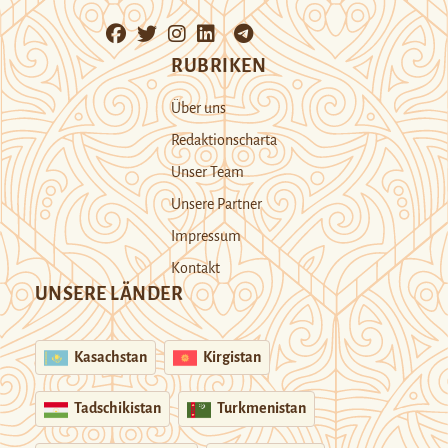
RUBRIKEN
Über uns
Redaktionscharta
Unser Team
Unsere Partner
Impressum
Kontakt
UNSERE LÄNDER
Kasachstan
Kirgistan
Tadschikistan
Turkmenistan