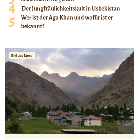
Der Jungfräulichkeitskult in Usbekistan
Wer ist der Aga Khan und wofür ist er
bekannt?
Bild des Tages