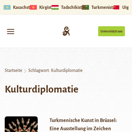
Kasachstan
Kirgistan
Tadschikistan
Turkmenistan
Uigu
Unterstützt uns
Startseite
Schlagwort:
Kulturdiplomatie
Kulturdiplomatie
Turkmenische Kunst in Brüssel:
Eine Ausstellung im Zeichen