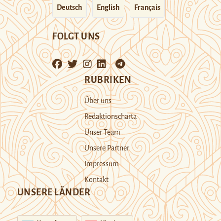
Deutsch
English
Français
FOLGT UNS
RUBRIKEN
Über uns
Redaktionscharta
Unser Team
Unsere Partner
Impressum
Kontakt
UNSERE LÄNDER