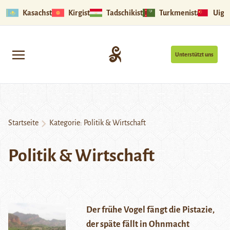
Kasachstan
Kirgistan
Tadschikistan
Turkmenistan
Uigu
Unterstützt uns
Startseite
Kategorie:
Politik & Wirtschaft
Politik & Wirtschaft
Der frühe Vogel fängt die Pistazie,
der späte fällt in Ohnmacht