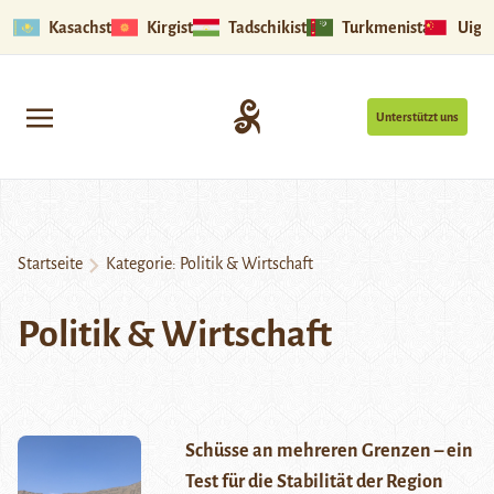
Kasachstan
Kirgistan
Tadschikistan
Turkmenistan
Uigu
Unterstützt uns
Startseite
Kategorie:
Politik & Wirtschaft
Politik & Wirtschaft
Schüsse an mehreren Grenzen – ein
Test für die Stabilität der Region