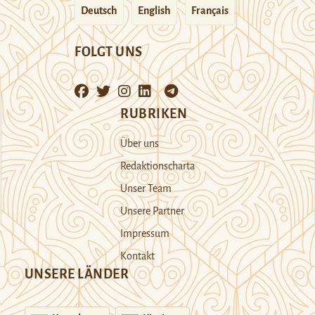
Deutsch
English
Français
FOLGT UNS
RUBRIKEN
Über uns
Redaktionscharta
Unser Team
Unsere Partner
Impressum
Kontakt
UNSERE LÄNDER