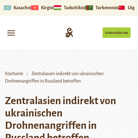
Kasachstan
Kirgistan
Tadschikistan
Turkmenistan
Uigu
Unterstützt uns
Startseite
Zentralasien indirekt von ukrainischen
Drohnenangriffen in Russland betroffen
Zentralasien indirekt von
ukrainischen
Drohnenangriffen in
Russland betroffen