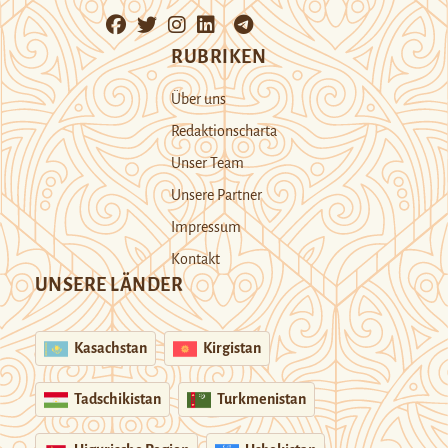
RUBRIKEN
Über uns
Redaktionscharta
Unser Team
Unsere Partner
Impressum
Kontakt
UNSERE LÄNDER
Kasachstan
Kirgistan
Tadschikistan
Turkmenistan