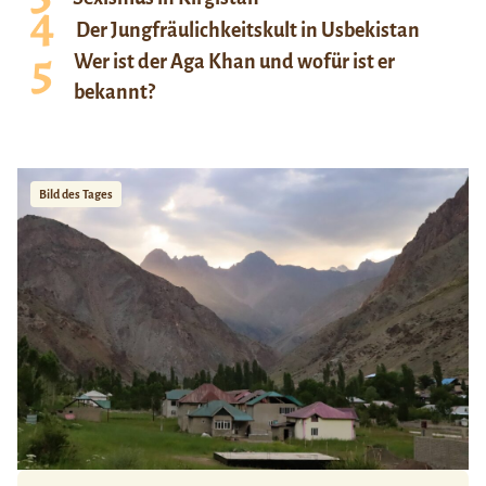
Der Jungfräulichkeitskult in Usbekistan
Wer ist der Aga Khan und wofür ist er
bekannt?
Bild des Tages