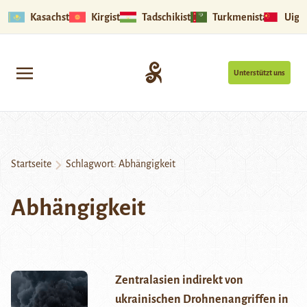
Kasachstan
Kirgistan
Tadschikistan
Turkmenistan
Uigu
Unterstützt uns
Startseite
Schlagwort:
Abhängigkeit
Abhängigkeit
Zentralasien indirekt von
ukrainischen Drohnenangriffen in