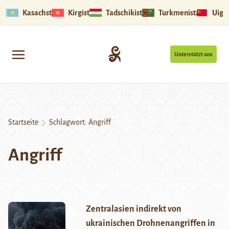
Kasachstan
Kirgistan
Tadschikistan
Turkmenistan
Uigu
Unterstützt uns
Startseite
Schlagwort:
Angriff
Angriff
Zentralasien indirekt von
ukrainischen Drohnenangriffen in