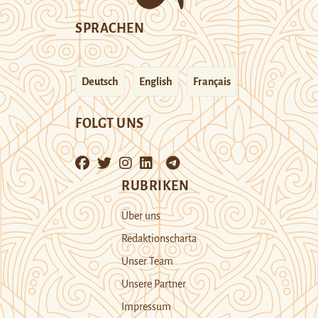
SPRACHEN
Deutsch
English
Français
FOLGT UNS
RUBRIKEN
Über uns
Redaktionscharta
Unser Team
Unsere Partner
Impressum