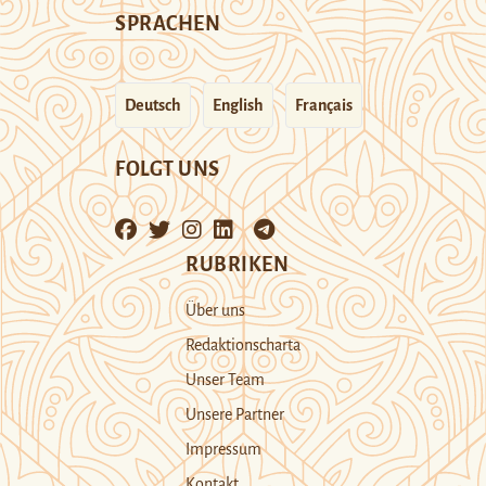
SPRACHEN
Deutsch
English
Français
FOLGT UNS
RUBRIKEN
Über uns
Redaktionscharta
Unser Team
Unsere Partner
Impressum
Kontakt