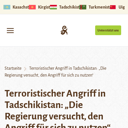
Kasachstan
Kirgistan
Tadschikistan
Turkmenistan
Uigu
Unterstützt uns
Startseite
Terroristischer Angriff in Tadschikistan: „Die
Regierung versucht, den Angriff für sich zu nutzen“
Terroristischer Angriff in
Tadschikistan: „Die
Regierung versucht, den
Angriff für sich zu nutzen“