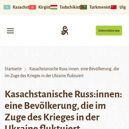
Kasachstan
Kirgistan
Tadschikistan
Turkmenistan
Uigu
Unterstützt uns
Startseite
Kasachstanische Russ:innen: eine Bevölkerung, die
im Zuge des Krieges in der Ukraine fluktuiert
Kasachstanische Russ:innen:
eine Bevölkerung, die im
Zuge des Krieges in der
Ukraine fluktuiert