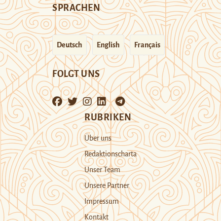
SPRACHEN
Deutsch
English
Français
FOLGT UNS
RUBRIKEN
Über uns
Redaktionscharta
Unser Team
Unsere Partner
Impressum
Kontakt