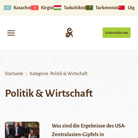
Kasachstan
Kirgistan
Tadschikistan
Turkmenistan
Uigu
Unterstützt uns
Startseite
Kategorie:
Politik & Wirtschaft
Politik & Wirtschaft
Was sind die Ergebnisse des USA-
Zentralasien-Gipfels in