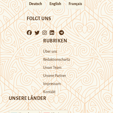
Deutsch
English
Français
FOLGT UNS
RUBRIKEN
Über uns
Redaktionscharta
Unser Team
Unsere Partner
Impressum
Kontakt
UNSERE LÄNDER