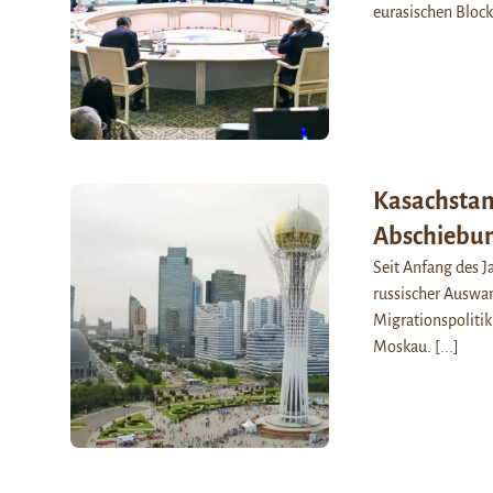
eurasischen Bloc
Kasachstan:
Abschiebu
Seit Anfang des J
russischer Auswan
Migrationspolitik
Moskau.
[...]