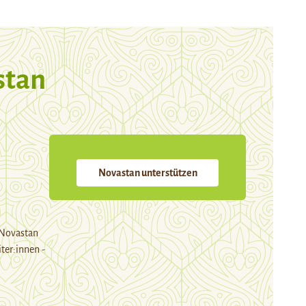
stan
Novastan unterstützen
 Novastan
ter:innen -