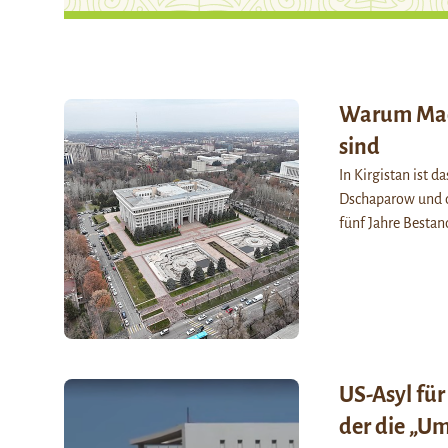
Warum Mach
sind
In Kirgistan ist 
Dschaparow und 
fünf Jahre Bestan
US-Asyl fü
der die „Um