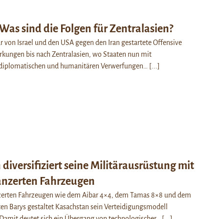
 Was sind die Folgen für Zentralasien?
r von Israel und den USA gegen den Iran gestartete Offensive
rkungen bis nach Zentralasien, wo Staaten nun mit
, diplomatischen und humanitären Verwerfungen…
[...]
diversifiziert seine Militärausrüstung mit
nzerten Fahrzeugen
zerten Fahrzeugen wie dem Aibar 4×4, dem Tamas 8×8 und dem
en Barys gestaltet Kasachstan sein Verteidigungsmodell
 Damit deutet sich ein Übergang von technologischer…
[...]