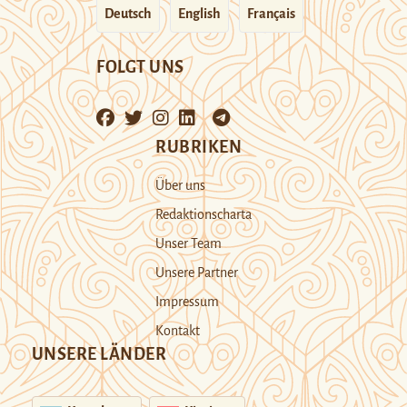
Deutsch
English
Français
FOLGT UNS
RUBRIKEN
Über uns
Redaktionscharta
Unser Team
Unsere Partner
Impressum
Kontakt
UNSERE LÄNDER