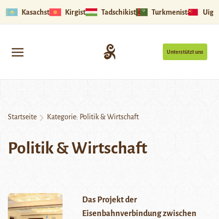
Kasachstan
Kirgistan
Tadschikistan
Turkmenistan
Uigu
Unterstützt uns
Startseite
Kategorie:
Politik & Wirtschaft
Politik & Wirtschaft
Das Projekt der
Eisenbahnverbindung zwischen