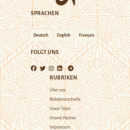
SPRACHEN
Deutsch
English
Français
FOLGT UNS
RUBRIKEN
Über uns
Redaktionscharta
Unser Team
Unsere Partner
Impressum