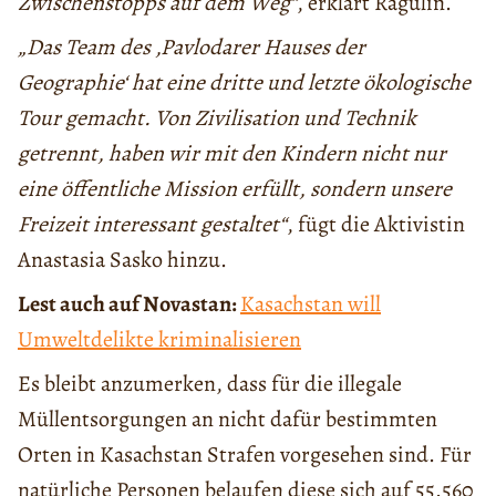
Zwischenstopps auf dem Weg“
, erklärt Ragulin.
„Das Team des ‚Pavlodarer Hauses der
Geographie‘ hat eine dritte und letzte ökologische
Tour gemacht. Von Zivilisation und Technik
getrennt, haben wir mit den Kindern nicht nur
eine öffentliche Mission erfüllt, sondern unsere
Freizeit interessant gestaltet“
, fügt die Aktivistin
Anastasia Sasko hinzu.
Lest auch auf Novastan:
Kasachstan will
Umweltdelikte kriminalisieren
Es bleibt anzumerken, dass für die illegale
Müllentsorgungen an nicht dafür bestimmten
Orten in Kasachstan Strafen vorgesehen sind. Für
natürliche Personen belaufen diese sich auf 55.560