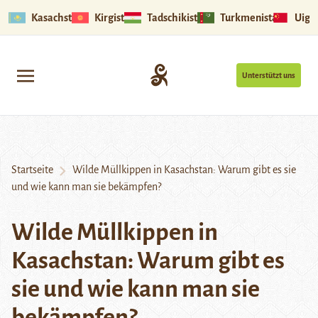
Kasachstan
Kirgistan
Tadschikistan
Turkmenistan
Uigu
Unterstützt uns
Startseite
Wilde Müllkippen in Kasachstan: Warum gibt es sie
und wie kann man sie bekämpfen?
Wilde Müllkippen in
Kasachstan: Warum gibt es
sie und wie kann man sie
bekämpfen?