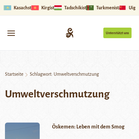
Kasachstan
Kirgistan
Tadschikistan
Turkmenistan
Uigu
Unterstützt uns
Startseite
Schlagwort:
Umweltverschmutzung
Umweltverschmutzung
Öskemen: Leben mit dem Smog