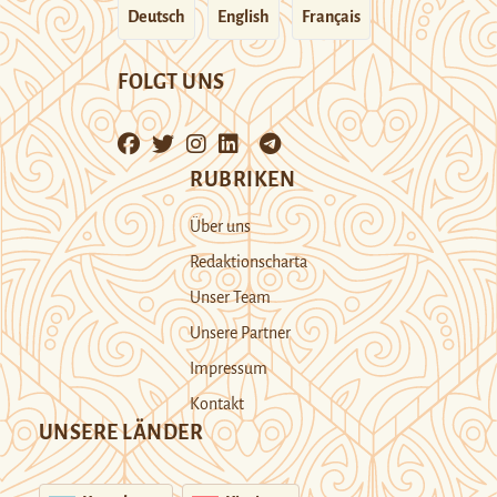
Deutsch
English
Français
FOLGT UNS
RUBRIKEN
Über uns
Redaktionscharta
Unser Team
Unsere Partner
Impressum
Kontakt
UNSERE LÄNDER