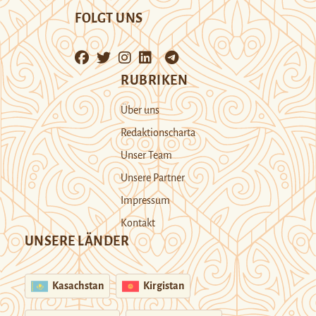
FOLGT UNS
RUBRIKEN
Über uns
Redaktionscharta
Unser Team
Unsere Partner
Impressum
Kontakt
UNSERE LÄNDER
Kasachstan
Kirgistan