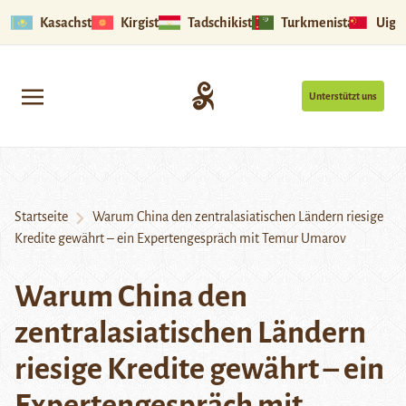
Kasachstan
Kirgistan
Tadschikistan
Turkmenistan
Uigu
Unterstützt uns
Startseite
Warum China den zentralasiatischen Ländern riesige
Kredite gewährt – ein Expertengespräch mit Temur Umarov
Warum China den
zentralasiatischen Ländern
riesige Kredite gewährt – ein
Expertengespräch mit