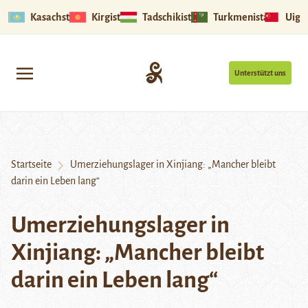
Kasachstan
Kirgistan
Tadschikistan
Turkmenistan
Uigu
Unterstützt uns
Startseite
Umerziehungslager in Xinjiang: „Mancher bleibt
darin ein Leben lang“
Umerziehungslager in
Xinjiang: „Mancher bleibt
darin ein Leben lang“